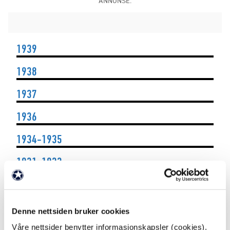
ANNONSE:
1939
1938
1937
1936
1934-1935
1931-1933
1929-1930
1926-1928
Denne nettsiden bruker cookies
1923-1925
Våre nettsider benytter informasjonskapsler (cookies).