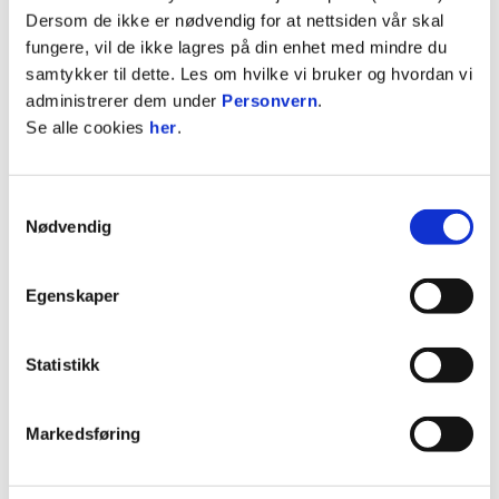
Dersom de ikke er nødvendig for at nettsiden vår skal
1921-1922
fungere, vil de ikke lagres på din enhet med mindre du
samtykker til dette. Les om hvilke vi bruker og hvordan vi
administrerer dem under
Personvern
.
Se alle cookies
her
.
Finn historien for hvert år i margen til høyre. Vi
har nå startet arbeidet med å gå gjennom alle
historieartiklene for å gjøre de mer leservennlige
Samtykkevalg
og i tillegg legge til gamle bilder.
Nødvendig
Det jobbes med å forbedre historie-sidene våre
fremover.
Egenskaper
Bak f.v: Alf Strande, Hans Nylund Hestad, Emil
Statistikk
Pedersen, Arthur Elvsås, Ivar Rasmussen, Ansgar
Thornes, Berhard Hestad, Oscar Legernes. Foran
f.v: Arvid Nustad, Alf "Gummimannen" Lie, Magnar
Markedsføring
Strande. Stående bak i dress: Sigurd Pedersen.