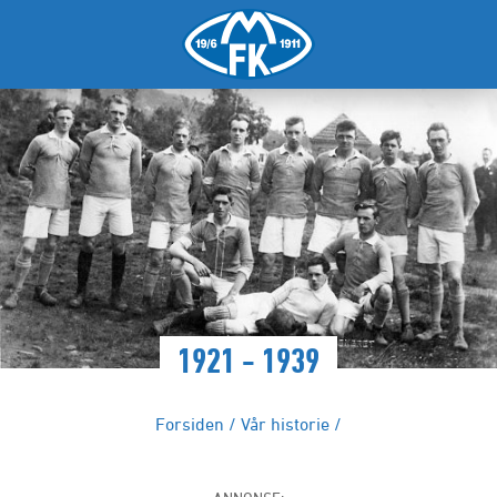
1921 - 1939
Forsiden
/
Vår historie
/