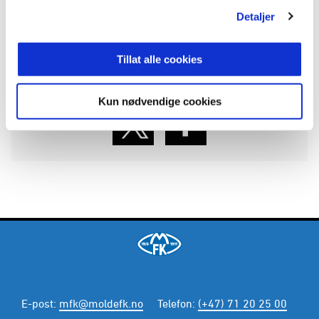
Detaljer
ANNONSE FRA ELITESERIEN:
Tillat alle cookies
Publisert: 15.12.2016
, oppdatert: 21.06.2017
Skrevet av: Olaus Brunvoll
Kun nødvendige cookies
E-post
:
mfk@moldefk.no
Telefon
:
(+47) 71 20 25 00