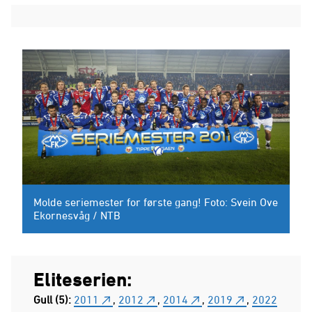
Molde seriemester for første gang! Foto: Svein Ove
Ekornesvåg / NTB
Eliteserien:
Gull (5):
2011
,
2012
,
2014
,
2019
,
2022