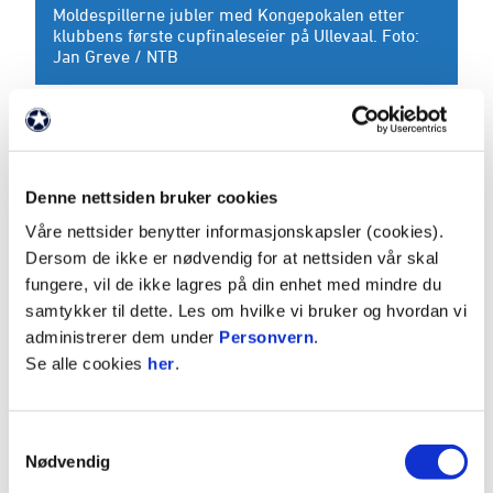
Moldespillerne jubler med Kongepokalen etter
klubbens første cupfinaleseier på Ullevaal. Foto:
Jan Greve / NTB
NM-herrer:
Gull (6):
1994
,
2005
,
2013
,
2014
,
2021
Denne nettsiden bruker cookies
,
2023
Våre nettsider benytter informasjonskapsler (cookies).
Sølv (4):
1982
,
1989
,
2009
, 2024
Dersom de ikke er nødvendig for at nettsiden vår skal
fungere, vil de ikke lagres på din enhet med mindre du
samtykker til dette. Les om hvilke vi bruker og hvordan vi
administrerer dem under
Personvern
.
Se alle cookies
her
.
Samtykkevalg
Nødvendig