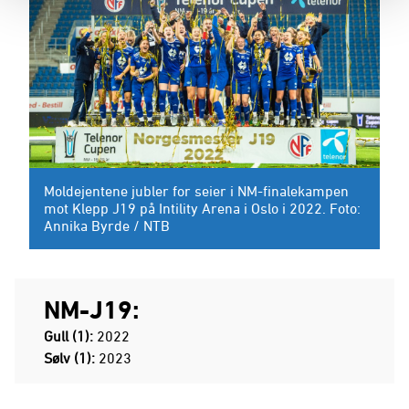
Moldejentene jubler for seier i NM-finalekampen
mot Klepp J19 på Intility Arena i Oslo i 2022. Foto:
Annika Byrde / NTB
NM-J19:
Gull (1):
2022
Sølv (1):
2023