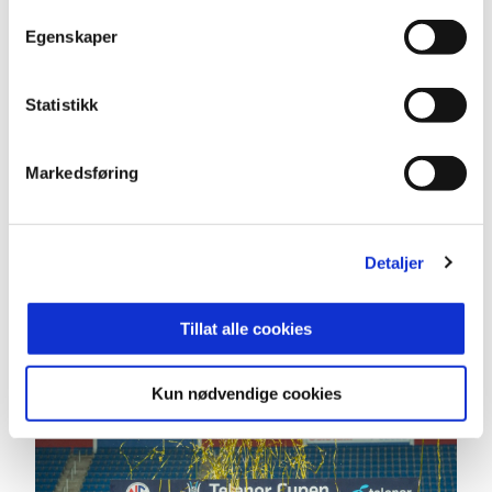
Egenskaper
Statistikk
Juniorlaget i 1978 vant både gull i NM og Norway
Cup.
Markedsføring
NM-G19:
Detaljer
Gull (10):
1978, 1987, 1992, 1996, 1997, 2000,
2016, 2017, 2021, 2022
Tillat alle cookies
Sølv (1):
1993
Kun nødvendige cookies