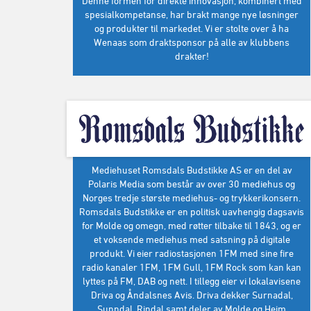
Denne formen for direkte innovasjon, kombinert med
spesialkompetanse, har brakt mange nye løsninger
og produkter til markedet. Vi er stolte over å ha
Wenaas som draktsponsor på alle av klubbens
drakter!
Mediehuset Romsdals Budstikke AS er en del av
Polaris Media som består av over 30 mediehus og
Norges tredje største mediehus- og trykkerikonsern.
Romsdals Budstikke er en politisk uavhengig dagsavis
for Molde og omegn, med røtter tilbake til 1843, og er
et voksende mediehus med satsning på digitale
produkt. Vi eier radiostasjonen 1FM med sine fire
radio kanaler 1FM, 1FM Gull, 1FM Rock som kan kan
lyttes på FM, DAB og nett. I tillegg eier vi lokalavisene
Driva og Åndalsnes Avis. Driva dekker Surnadal,
Sunndal, Rindal samt deler av Molde og Heim