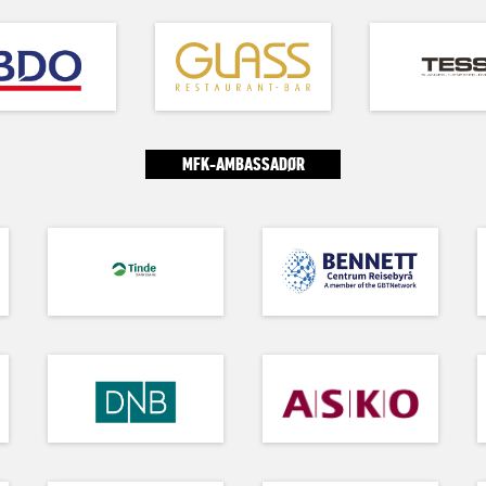
MFK-AMBASSADØR