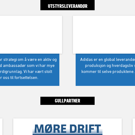
UTSTYRSLEVERANDØR
 strategi om å være en aktiv og
Adidas er en global leverandør
god ambassadør som vi har mye
produksjon og hverdagsliv 
erdigrunnlag. Vi har vært stolt
kommer til selve produktene. 
oss til fortsettelsen.
GULLPARTNER