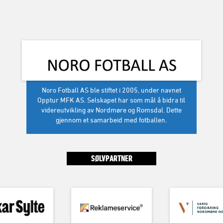
Noro Fotball AS ble stiftet i 2005, under navnet
Opptur MFK AS. Selskapet har som mål å bidra til
videreutvikling av Nordmøre og Romsdal. Dette
gjennom et samarbeid med fotballen.
SØLVPARTNER