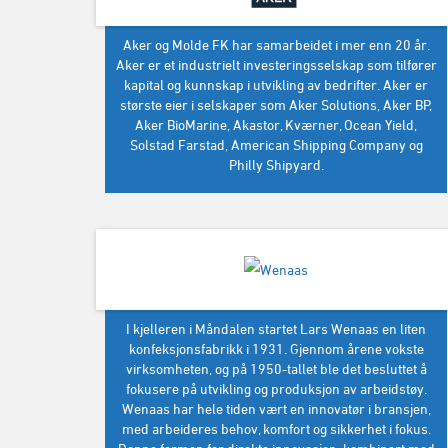
Aker og Molde FK har samarbeidet i mer enn 20 år.
Aker er et industrielt investeringsselskap som tilfører
kapital og kunnskap i utvikling av bedrifter. Aker er
største eier i selskaper som Aker Solutions, Aker BP,
Aker BioMarine, Akastor, Kværner, Ocean Yield,
Solstad Farstad, American Shipping Company og
Philly Shipyard.
I kjelleren i Måndalen startet Lars Wenaas en liten
konfeksjonsfabrikk i 1931. Gjennom årene vokste
virksomheten, og på 1950-tallet ble det besluttet å
fokusere på utvikling og produksjon av arbeidstøy.
Wenaas har hele tiden vært en innovatør i bransjen,
med arbeideres behov, komfort og sikkerhet i fokus.