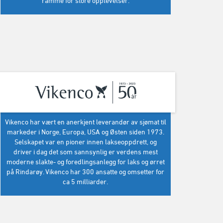
ramme for store opplevelser.
Vikenco har vært en anerkjent leverandør av sjømat til
markeder i Norge, Europa, USA og Østen siden 1973.
Selskapet var en pioner innen lakseoppdrett, og
driver i dag det som sannsynlig er verdens mest
moderne slakte- og foredlingsanlegg for laks og ørret
på Rindarøy. Vikenco har 300 ansatte og omsetter for
ca 5 milliarder.