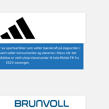
 av sportsartikler som setter bærekraft på dagsorden i
samt setter konsumenten og utøveren i fokus når det
Adidas er stolt utstyrsleverandør til hele Molde FK fra
2022-sesongen.