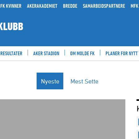
FK KVINNER
AKERAKADEMIET
BREDDE
SAMARBEIDSPARTNERE
MFK
KLUBB
RESULTATER
AKER STADION
OM MOLDE FK
PLANER FOR NYTT
Nyeste
Mest Sette