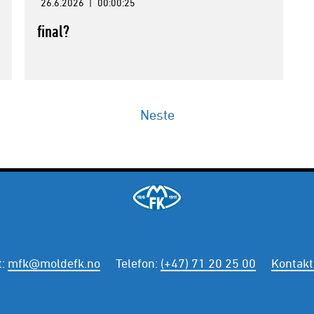
26.6.2026
|
00:00:25
final?
Neste
t
:
mfk@moldefk.no
Telefon
:
(+47) 71 20 25 00
Kontakt