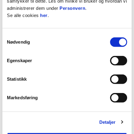
samtykker til dette. Les om hvilke vi bruker og hvordan vi
administrerer dem under
Personvern
.
Se alle cookies
her
.
Samtykkevalg
Nødvendig
Egenskaper
Cupgull nr. 4 på Ullevaal! Odd ble slått 2-0 i
Statistikk
finalen. Foto: Lise Åserud / NTB
Markedsføring
2014
Molde - Odd 2-0
Detaljer
Hovedtrener:
Tor Ole Skullerud