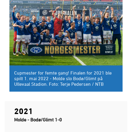
Cupmester for femte gang! Finalen for 2021 ble
spilt 1. mai 2022 - Molde slo Bodø/Glimt på
Ullevaal Stadion. Foto: Terje Pedersen / NTB
2021
Molde - Bodø/Glimt 1-0