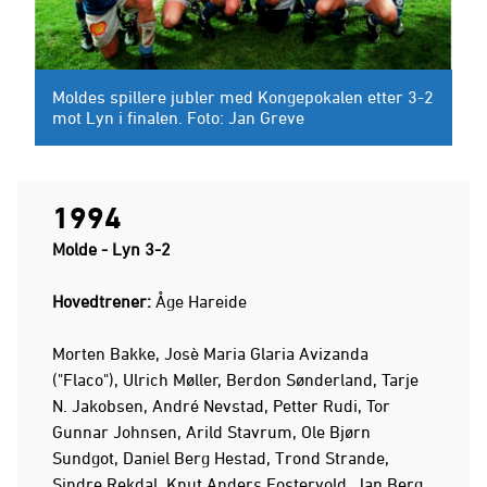
Moldes spillere jubler med Kongepokalen etter 3-2
mot Lyn i finalen. Foto: Jan Greve
1994
Molde - Lyn 3-2
Hovedtrener:
Åge Hareide
Morten Bakke, Josè Maria Glaria Avizanda
("Flaco"), Ulrich Møller, Berdon Sønderland, Tarje
N. Jakobsen, André Nevstad, Petter Rudi, Tor
Gunnar Johnsen, Arild Stavrum, Ole Bjørn
Sundgot, Daniel Berg Hestad, Trond Strande,
Sindre Rekdal, Knut Anders Fostervold, Jan Berg,