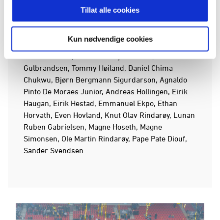
Tillat alle cookies
Ørjan Håskjold Nyland, Martin Linnes, Joona
Toivio, Vegard Forren, Per Egil Flo, Mattias
Kun nødvendige cookies
Mostrøm, Daniel Berg Hestad, Harmeet Singh,
Etzaz Hussain, Mohamed Elyounoussi, Fredrik
Gulbrandsen, Tommy Høiland, Daniel Chima
Chukwu, Bjørn Bergmann Sigurdarson, Agnaldo
Pinto De Moraes Junior, Andreas Hollingen, Eirik
Haugan, Eirik Hestad, Emmanuel Ekpo, Ethan
Horvath, Even Hovland, Knut Olav Rindarøy, Lunan
Ruben Gabrielsen, Magne Hoseth, Magne
Simonsen, Ole Martin Rindarøy, Pape Pate Diouf,
Sander Svendsen