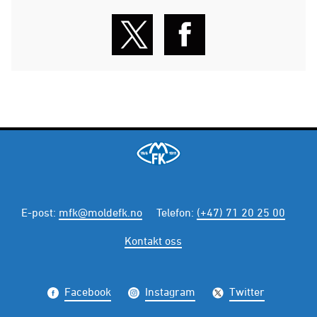
E-post
:
mfk@moldefk.no
Telefon
:
(+47) 71 20 25 00
Kontakt oss
Facebook
Instagram
Twitter