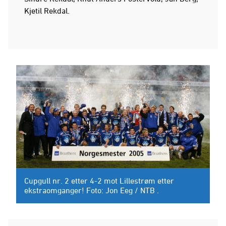
Kjetil Rekdal.
Cupgull nr. 2 etter 4-2 mot Lillestrøm etter
ekstraomganger! Foto: Jon Eeg / NTB .