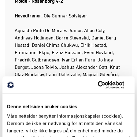
Molde - Rosenborg 4-2
Hovedtrener:
Ole Gunnar Solskjær
Agnaldo Pinto De Moraes Junior, Aliou Coly,
Andreas Hollingen, Børre Steenslid, Daniel Berg
Hestad, Daniel Chima Chukwu, Eirik Hestad,
Emmanuel Ekpo, Etzaz Hussain, Even Hovland,
Fredrik Gulbrandsen, Ivar Erlien Furu, Jo Inge
Berget, Joona Toivio, Joshua Alexander Gatt, Knut
Olav Rindarøy, Lauri Dalle valle, Magnar Ødegård,
Magne Hoseth, Magne Simonsen, Magnus Wolff
Eikrem, Martin Linnes, Mats Møller Dæhli, Mattias
Mostrøm, Ole Søderberg, Per-Egil Flo, Sander
Svendsen, Tommy Høiland, Vegard Forren, Victor
Denne nettsiden bruker cookies
Johansen, Zlatko Tripic, Ørjan Håskjold Nyland.
Våre nettsider benytter informasjonskapsler (cookies).
Dersom de ikke er nødvendig for at nettsiden vår skal
fungere, vil de ikke lagres på din enhet med mindre du