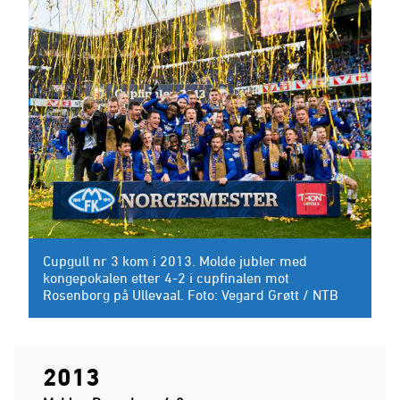
Cupgull nr 3 kom i 2013. Molde jubler med
kongepokalen etter 4-2 i cupfinalen mot
Rosenborg på Ullevaal. Foto: Vegard Grøtt / NTB
2013