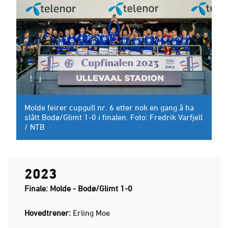
Molde feirer cupgull nr. 6 etter nok en gang å ha
slått Bodø/Glimt 1-0 i finalen. Foto: Fredrik Varfjell
/ NTB
2023
Finale: Molde - Bodø/Glimt 1-0
Hovedtrener:
Erling Moe