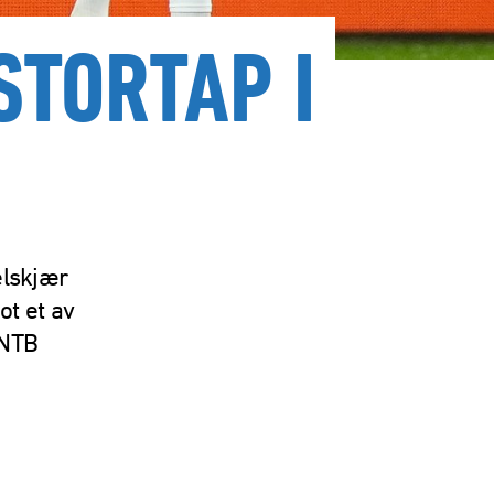
STORTAP I
elskjær
ot et av
 NTB