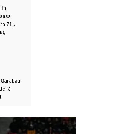
tin
Kaasa
ra 71),
5),
e Qarabag
le få
t.