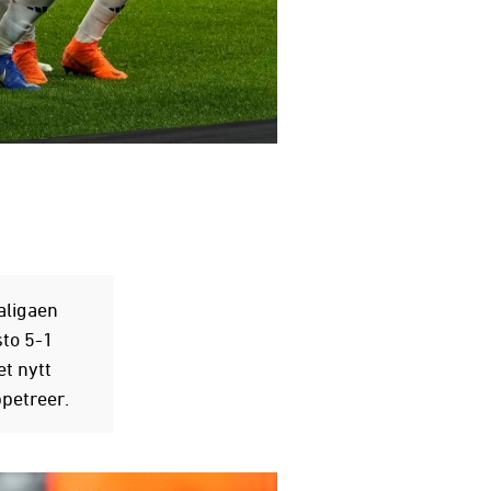
aligaen
sto 5-1
et nytt
ppetreer.