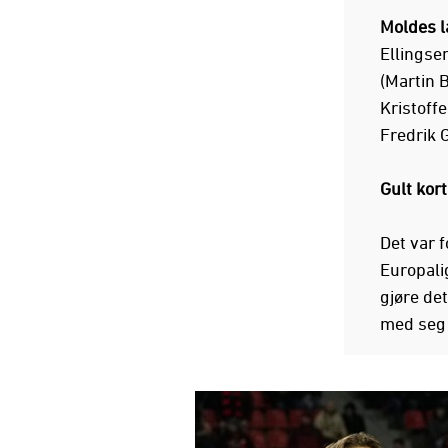
Moldes l
Ellingse
(Martin 
Kristoff
Fredrik 
Gult kort
Det var f
Europali
gjøre de
med seg 