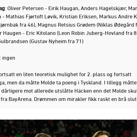
ag
: Oliver Petersen - Eirik Haugan, Anders Hagelskjær, Mar
n - Mathias Fjørtoft Løvik, Kristian Eriksen, Markus Andre 
Bjørnbak fra 46), Magnus Retsius Grødem (Niklas Ødegård f
er Haugen - Eric Kitolano (Leon Robin Juberg-Hovland fra 8
Gulbrandsen (Gustav Nyheim fra 71)
: ingen
ortsatt en liten teoretisk mulighet for 2. plass og fortsatt
ga, men da måtte Molde ta poeng i Tyskland. I tillegg mått
t dårligere mot allerede utslåtte Häcken enn det Molde skul
fra BayArena. Drømmen om mirakler fikk raskt en brå slut