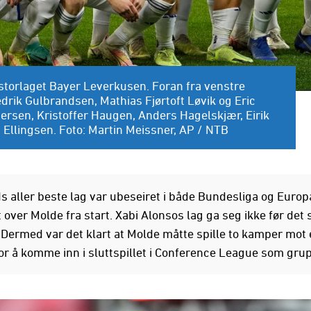
 storlaget Bayer Leverkusen. Foran fra venstre
drik Gulbrandsen, Mathias Fjørtoft Løvik og Eric
etersen, Kristoffer Haugen, Anders Hagelskjær, Eirik
llingsen. Foto: Martin Meissner, AP / NTB
s aller beste lag var ubeseiret i både Bundesliga og Europ
 over Molde fra start. Xabi Alonsos lag ga seg ikke før det 
 Dermed var det klart at Molde måtte spille to kamper mot 
for å komme inn i sluttspillet i Conference League som gru