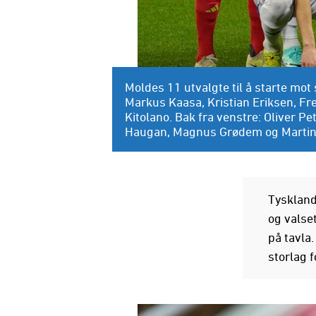
Moldes 11 utvalgte til å starte mot
Markus Kaasa, Kristian Eriksen, Fre
Kitolano. Bak fra venstre: Oliver P
Haugan, Magnus Grødem og Martin E
Tyskland
og valset
på tavla.
storlag 