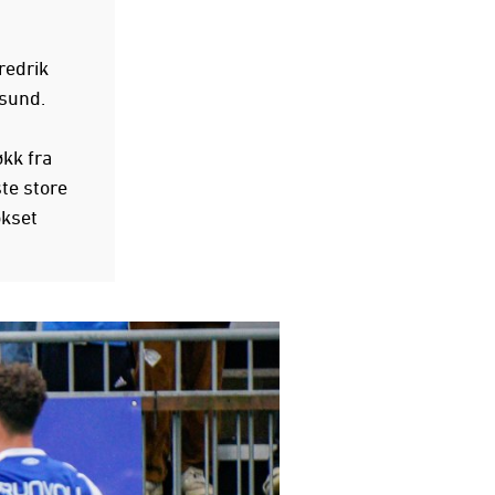
redrik
esund.
økk fra
ste store
okset