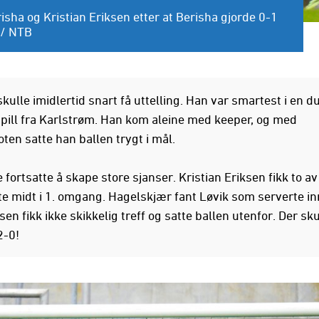
isha og Kristian Eriksen etter at Berisha gjorde 0-1
 / NTB
kulle imidlertid snart få uttelling. Han var smartest i en du
spill fra Karlstrøm. Han kom aleine med keeper, og med
ten satte han ballen trygt i mål.
fortsatte å skape store sjanser. Kristian Eriksen fikk to a
te midt i 1. omgang. Hagelskjær fant Løvik som serverte in
sen fikk ikke skikkelig treff og satte ballen utenfor. Der sku
2-0!