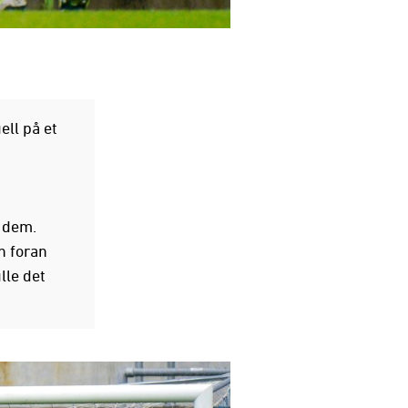
ell på et
v dem.
n foran
lle det