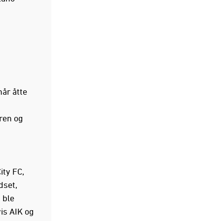
når åtte
ren og
ity FC,
dset,
 ble
is AIK og