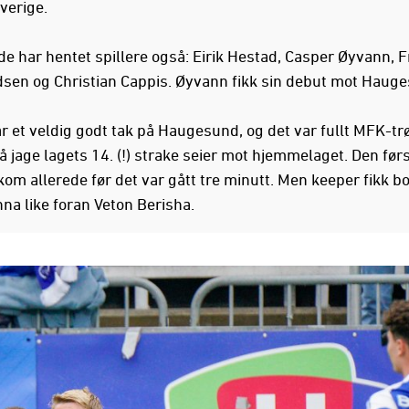
Sverige.
e har hentet spillere også: Eirik Hestad, Casper Øyvann, F
sen og Christian Cappis. Øyvann fikk sin debut mot Haug
r et veldig godt tak på Haugesund, og det var fullt MFK-tr
 å jage lagets 14. (!) strake seier mot hjemmelaget. Den før
kom allerede før det var gått tre minutt. Men keeper fikk b
na like foran Veton Berisha.