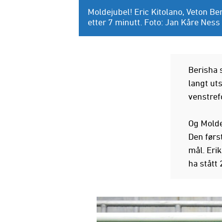
Moldejubel! Eric Kitolano, Veton Ber
etter 7 minutt. Foto: Jan Kåre Ness
Berisha s
langt ut
venstrefo
Og Molde 
Den førs
mål. Erik
ha stått 