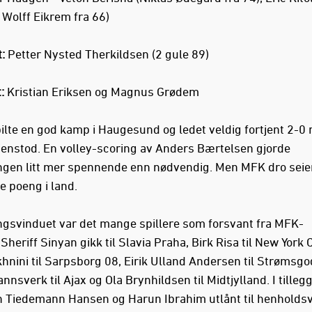
Wolff Eikrem fra 66)
:
Petter Nysted Therkildsen (2 gule 89)
:
Kristian Eriksen og Magnus Grødem
ilte en god kamp i Haugesund og ledet veldig fortjent 2-0 
jenstod. En volley-scoring av Anders Bærtelsen gjorde
ngen litt mer spennende enn nødvendig. Men MFK dro seie
ge poeng i land.
ngsvinduet var det mange spillere som forsvant fra MFK-
Sheriff Sinyan gikk til Slavia Praha, Birk Risa til New York C
khnini til Sarpsborg 08, Eirik Ulland Andersen til Strømsgo
nnsverk til Ajax og Ola Brynhildsen til Midtjylland. I tillegg
 Tiedemann Hansen og Harun Ibrahim utlånt til henholdsv