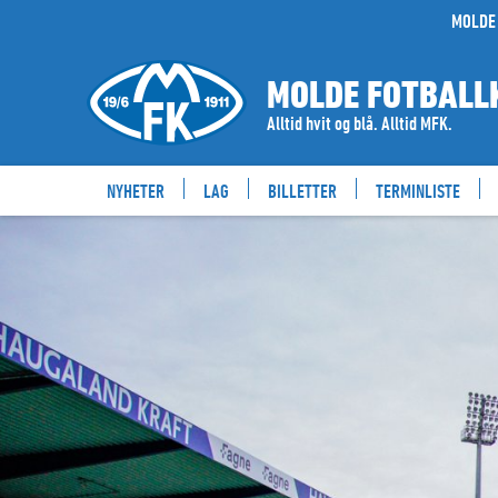
MOLDE 
MOLDE FOTBALL
Alltid hvit og blå. Alltid MFK.
NYHETER
LAG
BILLETTER
TERMINLISTE