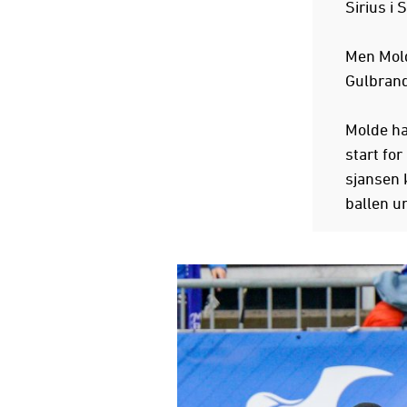
Sirius i 
Men Mold
Gulbrand
Molde ha
start for
sjansen 
ballen un