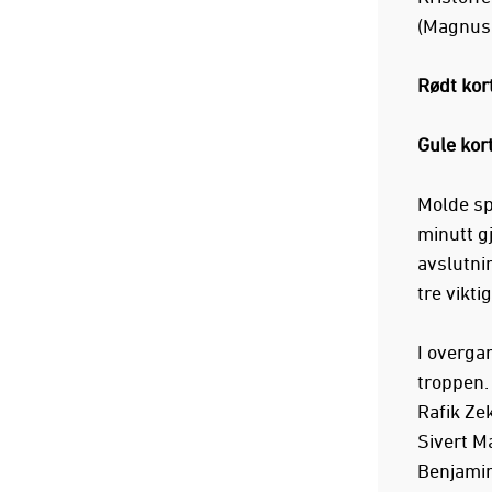
(Magnus 
Rødt kort
Gule kort
Molde sp
minutt g
avslutni
tre vikti
I overga
troppen. 
Rafik Ze
Sivert Ma
Benjamin