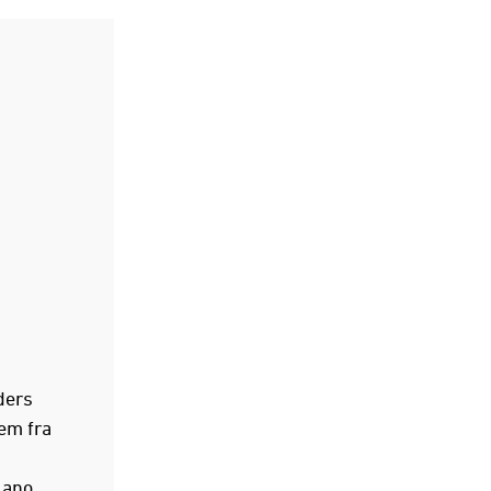
ders
em fra
lano