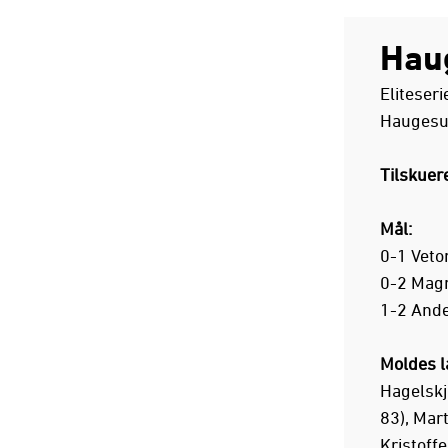
Hau
Eliteser
Haugesu
Tilskuer
Mål:
0-1 Veto
0-2 Magn
1-2 Ande
Moldes l
Hagelskj
83), Mart
Kristoffe