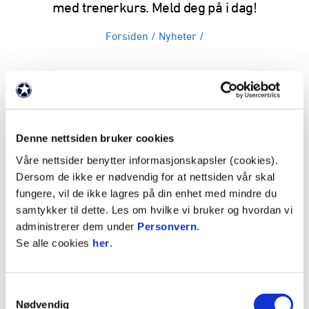
med trenerkurs. Meld deg på i dag!
Forsiden
/
Nyheter
/
ANNONSE:
Vi vil avholde Grasrottrener delkurs 4 over to
dager i november.
Denne nettsiden bruker cookies
Søndag 10. vil det være en praksisdel og mandag
Våre nettsider benytter informasjonskapsler (cookies).
11. vil det være en teoriøkt. Begge dagene foregår
Dersom de ikke er nødvendig for at nettsiden vår skal
i Akerhallen.
fungere, vil de ikke lagres på din enhet med mindre du
samtykker til dette. Les om hvilke vi bruker og hvordan vi
Tidspunkter på Grasrottrennerøktene:
administrerer dem under
Personvern
.
10. november (praksis)
– kl 10.00 - 14.00
Se alle cookies
her
.
11. november (teori)
– kl 18.00 - 21.30
Påmelding sendes til Kjell Inge:
Samtykkevalg
kjell.inge.vaagen@moldefk.no
.
Nødvendig