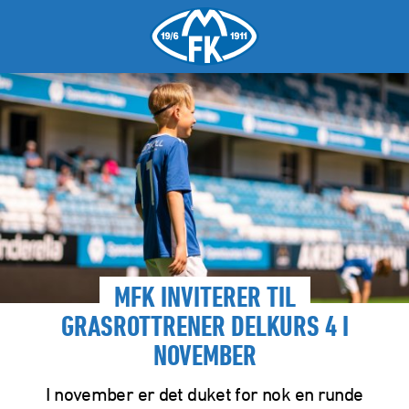
MFK INVITERER TIL
GRASROTTRENER DELKURS 4 I
NOVEMBER
I november er det duket for nok en runde