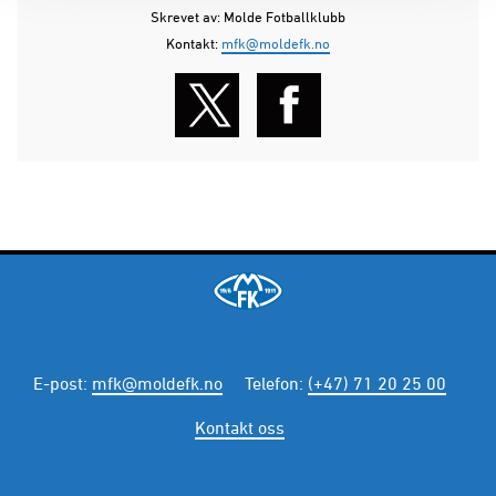
Skrevet av: Molde Fotballklubb
Kontakt:
mfk@moldefk.no
E-post
:
mfk@moldefk.no
Telefon
:
(+47) 71 20 25 00
Kontakt oss