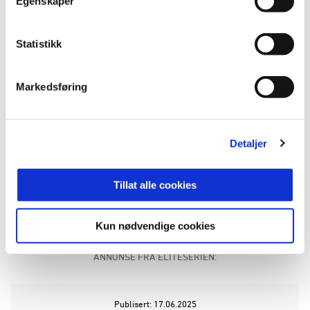
Egenskaper
Etter spillerkarrieren har Strande jobbet både i
Akerakademiet, og vært tilknyttet A-laget som
Statistikk
assistenttrener og førstelagstrener. Han har UEFA
A‑lisens som trener.
Markedsføring
- Vi har svært mye å takke Trond for. Han tilbragte
hele sin aktive karriere i Molde Fotballklubb. Og
siden har han hatt treneroppgaver i klubben. Det
Detaljer
er et sjeldent og beundringsverdig eksempel på
lojalitet i moderne fotball. Vi sier et foreløpig tusen
takk til Trond, og håper samtidig at han ønsker å
Tillat alle cookies
være med oss i en annen rolle
, sier styreleder
Odd Ivar Moen.
Kun nødvendige cookies
ANNONSE FRA ELITESERIEN:
Publisert: 17.06.2025