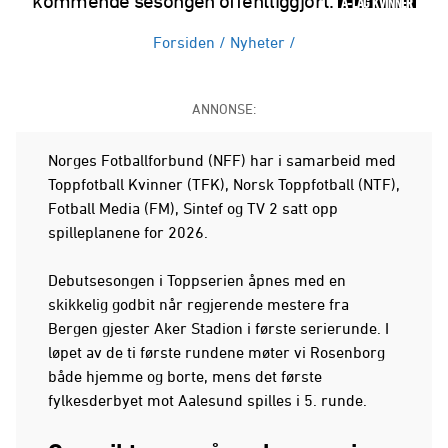
kommende sesongen offentliggjort.
A-LAG KVINNER
Forsiden
/
Nyheter
/
ANNONSE:
Norges Fotballforbund (NFF) har i samarbeid med
Toppfotball Kvinner (TFK), Norsk Toppfotball (NTF),
Fotball Media (FM), Sintef og TV 2 satt opp
spilleplanene for 2026.
Debutsesongen i Toppserien åpnes med en
skikkelig godbit når regjerende mestere fra
Bergen gjester Aker Stadion i første serierunde. I
løpet av de ti første rundene møter vi Rosenborg
både hjemme og borte, mens det første
fylkesderbyet mot Aalesund spilles i 5. runde.