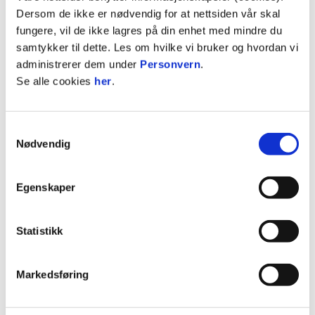
30.05: Bodø/Glimt - Molde
Dersom de ikke er nødvendig for at nettsiden vår skal
fungere, vil de ikke lagres på din enhet med mindre du
Runde 10:
samtykker til dette. Les om hvilke vi bruker og hvordan vi
administrerer dem under
Personvern
.
13.06: Stabæk - Molde
Se alle cookies
her
.
Runde 11:
Samtykkevalg
20.06: Molde - Haugesund
Nødvendig
Runde 12:
Egenskaper
15.08: Røa - Molde
Statistikk
Runde 13:
Markedsføring
22.08: Molde - LSK Kvinner
Runde 14: