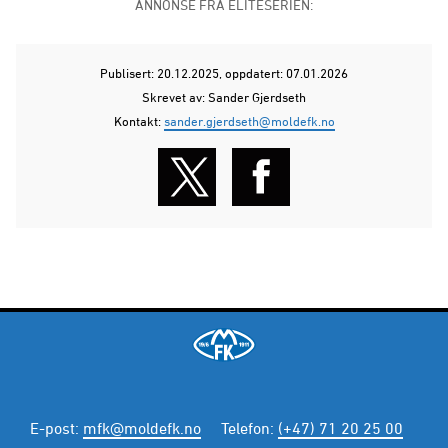
ANNONSE FRA ELITESERIEN:
Publisert: 20.12.2025
, oppdatert: 07.01.2026
Skrevet av: Sander Gjerdseth
Kontakt:
sander.gjerdseth@moldefk.no
E-post
:
mfk@moldefk.no
Telefon
:
(+47) 71 20 25 00