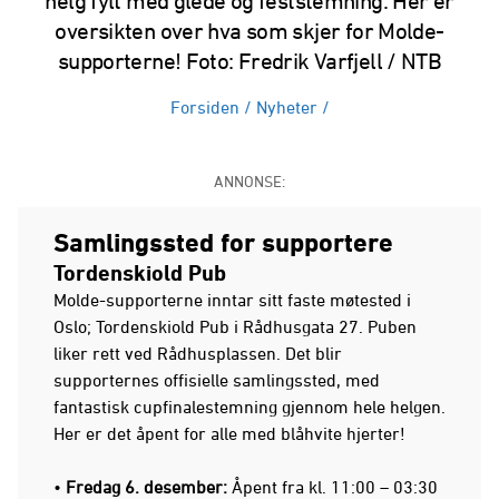
helg fylt med glede og feststemning. Her er
oversikten over hva som skjer for Molde-
supporterne! Foto: Fredrik Varfjell / NTB
Forsiden
/
Nyheter
/
ANNONSE:
Samlingssted for supportere
Tordenskiold Pub
Molde-supporterne inntar sitt faste møtested i
Oslo; Tordenskiold Pub i Rådhusgata 27. Puben
liker rett ved Rådhusplassen. Det blir
supporternes offisielle samlingssted, med
fantastisk cupfinalestemning gjennom hele helgen.
Her er det åpent for alle med blåhvite hjerter!
•
Fredag 6. desember:
Åpent fra kl. 11:00 – 03:30