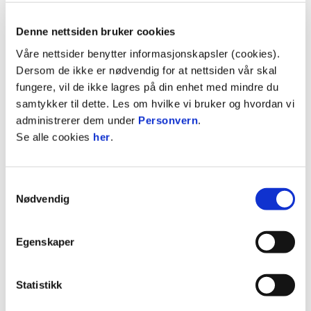
Freddy dos Santos i samtale med
hovedtrener Erling Moe om status «dagen
Denne nettsiden bruker cookies
før dagen». Som gjester hos Freddy kommer
Våre nettsider benytter informasjonskapsler (cookies).
også MFK-legenden Daniel Berg Hestad og
Dersom de ikke er nødvendig for at nettsiden vår skal
ikke minst Tommy Høiland! Tommy skåret
fungere, vil de ikke lagres på din enhet med mindre du
Molde sitt siste mål i 4-2 seieren over
samtykker til dette. Les om hvilke vi bruker og hvordan vi
Rosenborg i cupfinalen 2013. Fotballpraten
administrerer dem under
Personvern
.
med Freddy og gjester starter klokken
Se alle cookies
her
.
20:15.
Våre egne «MFK-trubadurer» Frank og
Tolle stiller med utvidet band, inklusive
Samtykkevalg
Henning Stranden og med Silje Hagen og
Nødvendig
Kari Fosse som gjestevokalister.
06 Boys stiller selvsagt med årets
cupfinalelåt, hvor Jesper Jenset er
Egenskaper
tekstforfatter. Jesper kommer også på
scenen som vokalist når 06 Boys / Jesper
Statistikk
spiller sin legendariske cupfinalelåt «Takk
for sist» fra cupfinalen 2021 (som ble spilt i