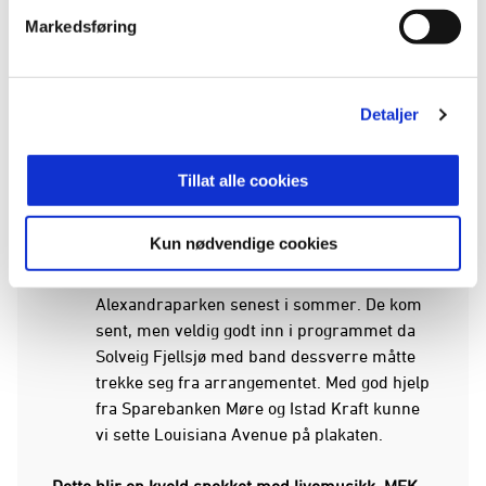
mai 2022).
Markedsføring
Magnus Winterstø byr på livepremiere av
låta «Molde vi e god». Den ble skrevet i 2018
og har fått kultstatus. Men har aldri blitt
Detaljer
fremført live før. Men det skjer på
Rockefeller 7. desember!
Det svenske partybandet Louisiana Avenue
Tillat alle cookies
avslutter kvelden! Bandet har blitt
«romsdalinger» og MFK-supportere
Kun nødvendige cookies
gjennom sine mange opptredener på
Moldejazz. De «løftet taket» i teltet i
Alexandraparken senest i sommer. De kom
sent, men veldig godt inn i programmet da
Solveig Fjellsjø med band dessverre måtte
trekke seg fra arrangementet. Med god hjelp
fra Sparebanken Møre og Istad Kraft kunne
vi sette Louisiana Avenue på plakaten.
Dette blir en kveld spekket med livemusikk, MFK-