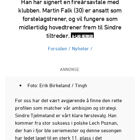
Han har signert en fireårsavtale med
klubben. Martin Falk (30) er ansatt som
førstelagstrener, og vil fungere som
midlertidig hovedtrener frem til Sindre
tiltreder.
A-LAG HERRER
Forsiden
/
Nyheter
/
ANNONSE:
Foto: Erik Birkeland / Tingh
For oss har det vært avgjørende å finne den rette
profilen som matcher vår ambisjon og strategi.
Sindre Tjelmeland er vårt klare førstevalg. Han
kommer fra stor suksess i polske Lech Poznan,
der han i fjor ble seriemester og denne sesongen
har ledet laget til en sterk 11. plass i det