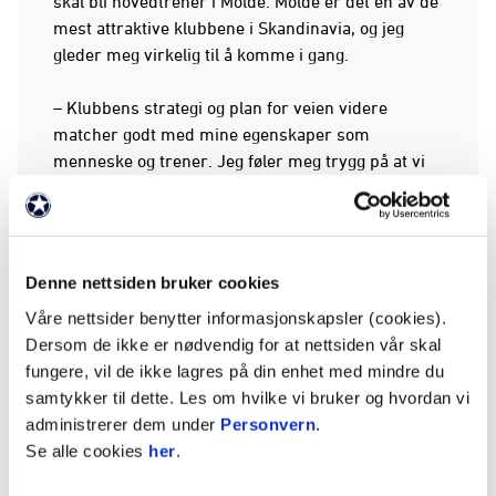
skal bli hovedtrener i Molde. Molde er det en av de
mest attraktive klubbene i Skandinavia, og jeg
gleder meg virkelig til å komme i gang.
– Klubbens strategi og plan for veien videre
matcher godt med mine egenskaper som
menneske og trener. Jeg føler meg trygg på at vi
sammen skal kunne utvikle Molde i en positiv
retning gjennom en intensiv og dynamisk fotball,
skapt i et utviklende miljø med høye krav og et
stort eierskap til å gjøre gode prestasjoner –
Denne nettsiden bruker cookies
sammen.
Våre nettsider benytter informasjonskapsler (cookies).
Dersom de ikke er nødvendig for at nettsiden vår skal
– Jeg kan ikke vente med å hilse på supportere,
fungere, vil de ikke lagres på din enhet med mindre du
spillere, kollegaer og alle i og rundt klubben, sier
samtykker til dette. Les om hvilke vi bruker og hvordan vi
Sindre.
administrerer dem under
Personvern
.
Se alle cookies
her
.
Martin Falk er ansatt som førstelagstrener på en
treårsavtale med opsjon på ytterligere ett år.