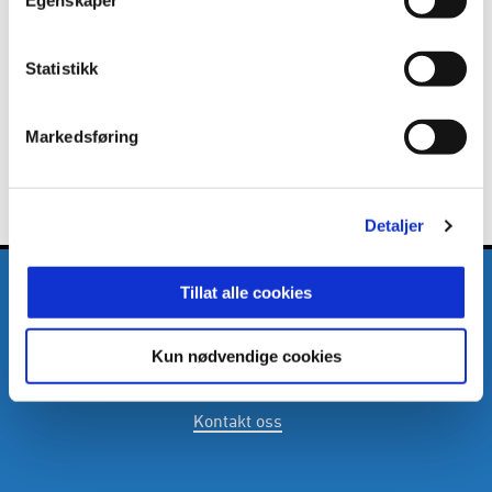
Skrevet av: Molde Fotballklubb
Kontakt:
mfk@moldefk.no
Statistikk
Markedsføring
Detaljer
Tillat alle cookies
Kun nødvendige cookies
E-post
:
mfk@moldefk.no
Telefon
:
(+47) 71 20 25 00
Kontakt oss