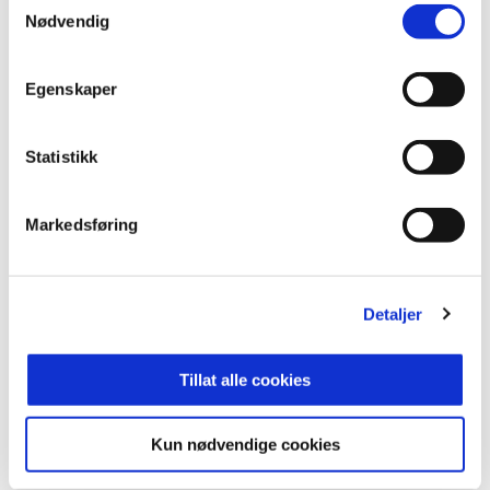
hvordan såret stolthet vil kanalisere en «farlig»
Nødvendig
positiv energi og spilleglede.
Sølvet er fortsatt vårt, Europaspill neste sesong er
Egenskaper
noe vi gleder oss til. Vi er for lengst oppe på
hestene igjen.
Statistikk
Vi håper dere gir oss fornyet tillit på søndag.
Markedsføring
«Vi gir det vi har, tar det vi får
Vi er her når du ligger, og her når du står»
Detaljer
Sportslig hilsen alle oss i Molde FK
Tillat alle cookies
Molde mot Rosenborg - Kjøp billett til
storkampen her!
Kun nødvendige cookies