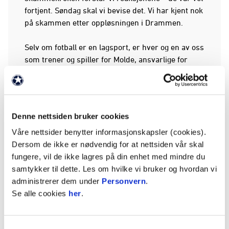
fortjent. Søndag skal vi bevise det. Vi har kjent nok
på skammen etter oppløsningen i Drammen.
Selv om fotball er en lagsport, er hver og en av oss
som trener og spiller for Molde, ansvarlige for
prestasjonene. Vi peker kun på oss selv. Det
skal
stilles skyhøye krav til Norges beste fotballklubb –
til landets sterkeste spillerstall, på landets
flotteste stadion.
Denne nettsiden bruker cookies
Våre nettsider benytter informasjonskapsler (cookies).
Vi er klare over at et unisont, høylytt «Unnskyld»
Dersom de ikke er nødvendig for at nettsiden vår skal
ikke er nok. Det skal, og vil, følges opp med
fungere, vil de ikke lagres på din enhet med mindre du
handling. Her, nå – i dag, og på søndag. Det er vårt
samtykker til dette. Les om hvilke vi bruker og hvordan vi
ansvar å bringe fotballgleden tilbake til alle som er
administrerer dem under
Personvern
.
glade i Molde. Den jobben startet på flyet over
Se alle cookies
her
.
fjellet på mandag, og har fortsatt i garderoben, på
treningsfeltet og hjemme hos hver og en av oss
denne uken. Søndag skal Sandefjord få merke
Samtykkevalg