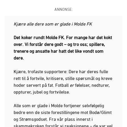
ANNONSE:
Kjære alle dere som er glade i Molde FK
Det koker rundt Molde FK. For mange har det kokt
over. Vi forstår dere godt – og tro oss; spillere,
trenere og ansatte har hatt det like vondt som
dere.
Kjære, trofaste supportere: Dere har deres fulle
rett til å fortvile, kritisere, stille spørsmål og kreve
hoder servert på fat. Fotball
er
følelser, nedturer,
oppturer, jubel og fortvilelse.
Alle som er glade i Molde fortjener selvfølgelig
bedre enn de siste forestillingene mot Bodø/Glimt
og Strømsgodset. Fra vår plass innerst i
skammekroken forstår vi reaksjonene – de var vel