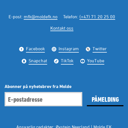
E-post
:
mfk@moldefk.no
Telefon
:
(+47) 71 20 25 00
Kontakt oss
Facebook
Instagram
Twitter
Snapchat
TikTok
YouTube
Abonner på nyhetsbrev fra Molde
PÅMELDING
Ansvarlig redaktør: Øystein Neerland | Molde FK