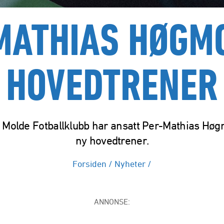
MATHIAS HØGMO
HOVEDTRENER
 i Molde Fotballklubb har ansatt Per-Mathias Hø
ny hovedtrener.
Forsiden
/
Nyheter
/
ANNONSE: