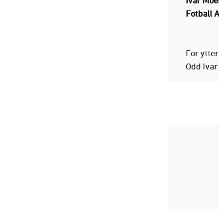
Ivar Moe
Fotball A
For ytte
Odd Ivar