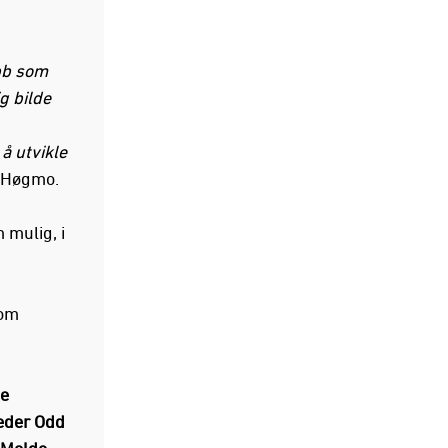
ubb som
g bilde
å utvikle
s Høgmo.
 mulig, i
som
de
leder Odd