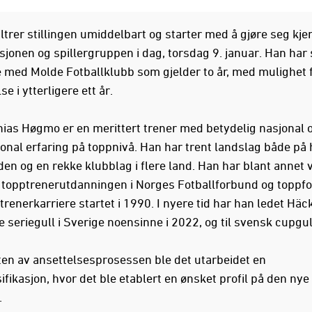
ltrer stillingen umiddelbart og starter med å gjøre seg kj
sjonen og spillergruppen i dag, torsdag 9. januar. Han har 
e med Molde Fotballklubb som gjelder to år, med mulighet 
se i ytterligere ett år.
ias Høgmo er en merittert trener med betydelig nasjonal 
jonal erfaring på toppnivå. Han har trent landslag både på 
den og en rekke klubblag i flere land. Han har blant annet 
r topptrenerutdanningen i Norges Fotballforbund og toppfot
enerkarriere startet i 1990. I nyere tid har han ledet Häck
te seriegull i Sverige noensinne i 2022, og til svensk cupgul
ten av ansettelsesprosessen ble det utarbeidet en
fikasjon, hvor det ble etablert en ønsket profil på den nye
.