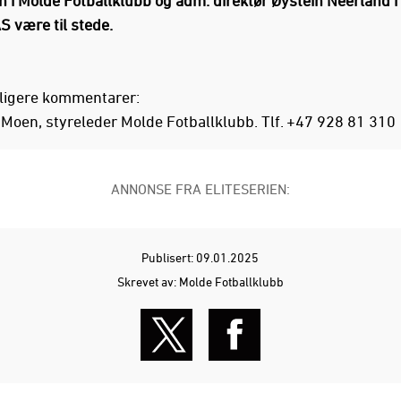
n i Molde Fotballklubb og adm. direktør Øystein Neerland i
S være til stede.
rligere kommentarer:
 Moen, styreleder Molde Fotballklubb. Tlf. +47 928 81 310
ANNONSE FRA ELITESERIEN:
Publisert: 09.01.2025
Skrevet av: Molde Fotballklubb