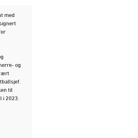
ent med
signert
for
og
herre- og
vært
ballsjef.
en til
l i 2023.