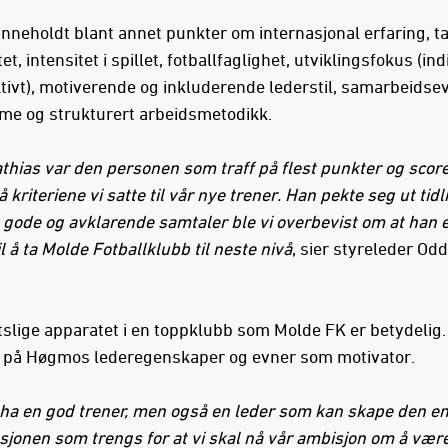
inneholdt blant annet punkter om internasjonal erfaring, ta
itet, intensitet i spillet, fotballfaglighet, utviklingsfokus (ind
ktivt), motiverende og inkluderende lederstil, samarbeidsev
me og strukturert arbeidsmetodikk.
thias var den personen som traff på flest punkter og score
 kriteriene vi satte til vår nye trener. Han pekte seg ut tidl
gode og avklarende samtaler ble vi overbevist om at han er
l å ta Molde Fotballklubb til neste nivå
, sier styreleder Odd
tslige apparatet i en toppklubb som Molde FK er betydelig.
t på Høgmos lederegenskaper og evner som motivator.
 ha en god trener, men også en leder som kan skape den en
sjonen som trengs for at vi skal nå vår ambisjon om å vær