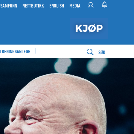
 SAMFUNN
NETTBUTIKK
ENGLISH
MEDIA
 TRENINGSANLEGG
SØK