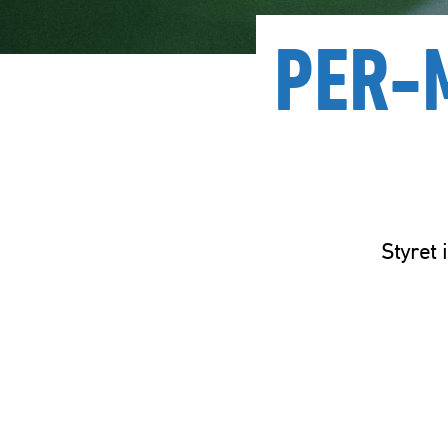
PER-
Styret