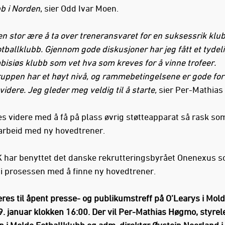
b i Norden
, sier Odd Ivar Moen.
 en stor ære å ta over treneransvaret for en suksessrik kl
tballklubb. Gjennom gode diskusjoner har jeg fått et tydeli
bisiøs klubb som vet hva som kreves for å vinne trofeer.
ruppen har et høyt nivå, og rammebetingelsene er gode for 
idere. Jeg gleder meg veldig til å starte,
sier Per-Mathia
es videre med å få på plass øvrig støtteapparat så rask som
arbeid med ny hovedtrener.
 har benyttet det danske rekrutteringsbyrået Onenexus 
 i prosessen med å finne ny hovedtrener.
eres til åpent presse- og publikumstreff på O’Learys i Mol
9. januar klokken 16:00. Der vil Per-Mathias Høgmo, styre