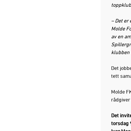
toppklub
– Det er
Molde Fo
av en am
Spillerg
klubben v
Det jobb
tett sam
Molde FK
rådgiver
Det invit
torsdag 