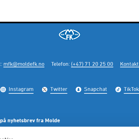
t
:
mfk@moldefk.no
Telefon
:
(+47) 71 20 25 00
Kontakt
Instagram
Twitter
Snapchat
TikTok
på nyhetsbrev fra Molde
PÅME