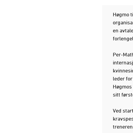
Høgmo ti
organisa
en avtal
forlengel
Per-Math
internas
kvinnesi
leder fo
Høgmos tr
sitt førs
Ved star
kravspesi
treneren