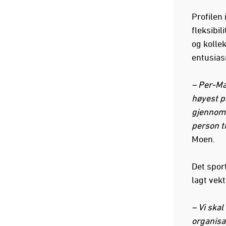
Profilen 
fleksibil
og kolle
entusias
– Per-Ma
høyest på
gjennom 
person ti
Moen.
Det spor
lagt vek
–
Vi skal
organisa