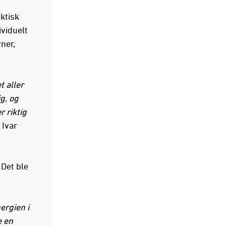
ktisk
ividuelt
ner,
t aller
ig, og
 riktig
 Ivar
 Det ble
ergien i
e en