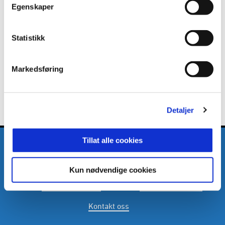
Egenskaper
Publisert: 21.08.2018
Skrevet av: MOLDE FK
Kontakt:
post@moldefk.no
Statistikk
Markedsføring
Detaljer
Tillat alle cookies
Kun nødvendige cookies
E-post
:
mfk@moldefk.no
Telefon
:
(+47) 71 20 25 00
Kontakt oss