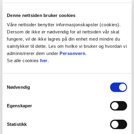
– Jeg har hatt en spennende tid i Molde FK, og
Denne nettsiden bruker cookies
setter stor pris på spillergruppen, støtteapparatet
og alle jeg har jobbet sammen med. Selv om jeg
Våre nettsider benytter informasjonskapsler (cookies).
gjerne skulle fortsatt arbeidet vi hadde startet på,
Dersom de ikke er nødvendig for at nettsiden vår skal
er jeg enig i at dette var det riktige. Vi skilles som
fungere, vil de ikke lagres på din enhet med mindre du
gode venner, og jeg ønsker Molde FK lykke til
samtykker til dette. Les om hvilke vi bruker og hvordan vi
videre, sier Per-Mathias Høgmo.
administrerer dem under
Personvern
.
Se alle cookies
her
.
Molde Fotballklubb har hatt en svært tung sesong
så langt i 2025 og står med kun åtte seiere etter
Samtykkevalg
21 kamper. Tre kamper har endt uavgjort, mens ti
Nødvendig
av kampene har endt med tap.
Resten av det eksisterende trenerteamet vil lede
Egenskaper
treningene de nærmeste dagene, og Molde FK
starter umiddelbart arbeidet med å finne ny
Statistikk
hovedtrener.