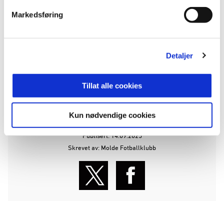
For ytterligere kommentarer:
Markedsføring
Odd Ivar Moen, styreleder Molde Fotballklubb. Tlf.
+47 928 81 310
Detaljer
Vegard Storvik, adm. direktør Molde Fotballklubb.
Tlf. +47 944 47 900
Tillat alle cookies
ANNONSE FRA ELITESERIEN:
Kun nødvendige cookies
Publisert: 14.09.2025
Skrevet av: Molde Fotballklubb