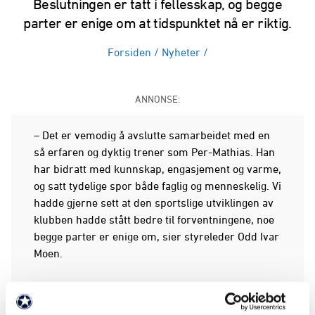
Beslutningen er tatt i fellesskap, og begge
parter er enige om at tidspunktet nå er riktig.
Forsiden
/
Nyheter
/
ANNONSE:
– Det er vemodig å avslutte samarbeidet med en
så erfaren og dyktig trener som Per-Mathias. Han
har bidratt med kunnskap, engasjement og varme,
og satt tydelige spor både faglig og menneskelig. Vi
hadde gjerne sett at den sportslige utviklingen av
klubben hadde stått bedre til forventningene, noe
begge parter er enige om, sier styreleder Odd Ivar
Moen.
Partene skilles i respekt og forståelse for
hverandre.