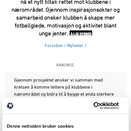
nå et nytt tiltak rettet mot klubbene i
nærområdet. Gjennom inspirasjonsøkter og
samarbeid ønsker klubben å skape mer
fotballglede, motivasjon og aktivitet blant
unge jenter.
A-LAG KVINNER
Forsiden
/
Nyheter
/
ANNONSE:
Gjennom prosjektet ønsker vi sammen med
kretsen å komme tettere på klubbene i
nærområdet og bidra til å bygge et enda sterkere
miljø for jentefotballen. Målet er å få flere jenter til
å bli værende i fotballen lenger, samtidig som man
ønsker å skape interesse, mestring og motivasjon
for videre utvikling.
Denne nettsiden bruker cookies