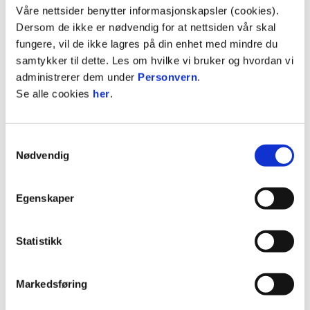
Våre nettsider benytter informasjonskapsler (cookies).
Som en del av satsingen vil vi besøke jentelag i
Dersom de ikke er nødvendig for at nettsiden vår skal
regionen og gjennomføre inspirasjonsøkter ute i
fungere, vil de ikke lagres på din enhet med mindre du
klubbene. Klubbene kan selv velge hvilke
samtykker til dette. Les om hvilke vi bruker og hvordan vi
aldersgrupper som skal delta, mens vi stiller med
administrerer dem under
Personvern
.
egne trenere og instruktører til gjennomføringen.
Se alle cookies
her
.
Øktene skal preges av høy aktivitet, mange
ballberøringer og et sterkt fokus på lek, læring og
Samtykkevalg
mestring. Ambisjonen er å skape gode opplevelser
Nødvendig
som gir motivasjon til videre aktivitet og enda
større fotballglede blant deltakerne.
Egenskaper
Prosjektet er også en del av klubbens
samfunnsansvar og et ønske om å styrke
Statistikk
samarbeidet med klubbene rundt Molde. Samtidig
håper klubben at satsingen kan bidra til å
inspirere flere unge jenter til å drømme stort og
Markedsføring
utvikle seg videre innen fotballen.