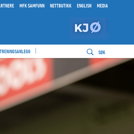
ARTNERE
MFK SAMFUNN
NETTBUTIKK
ENGLISH
MEDIA
 TRENINGSANLEGG
SØK