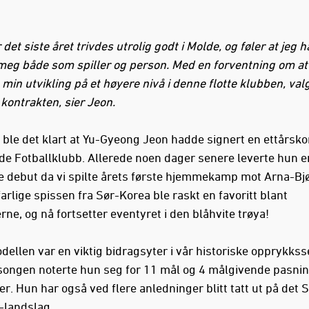
 det siste året trivdes utrolig godt i Molde, og føler at jeg h
 meg både som spiller og person. Med en forventning om at
 min utvikling på et høyere nivå i denne flotte klubben, valg
 kontrakten, sier Jeon.
 ble det klart at Yu-Gyeong Jeon hadde signert en ettårsko
e Fotballklubb. Allerede noen dager senere leverte hun e
e debut da vi spilte årets første hjemmekamp mot Arna-Bjø
rlige spissen fra Sør-Korea ble raskt en favoritt blant
ne, og nå fortsetter eventyret i den blåhvite trøya!
ellen var en viktig bidragsyter i vår historiske opprykkss
ongen noterte hun seg for 11 mål og 4 målgivende pasnin
. Hun har også ved flere anledninger blitt tatt ut på det S
-landslag.