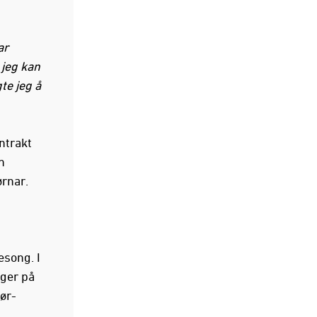
ar
 jeg kan
te jeg å
ntrakt
n
rnar.
esong. I
ger på
ør-