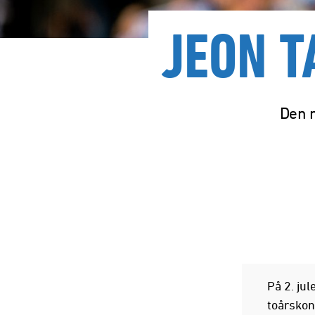
JEON T
Den m
På 2. ju
toårskon