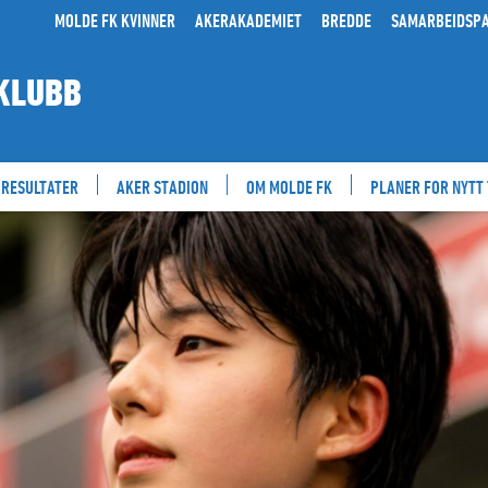
MOLDE FK KVINNER
AKERAKADEMIET
BREDDE
SAMARBEIDSP
KLUBB
RESULTATER
AKER STADION
OM MOLDE FK
PLANER FOR NYTT