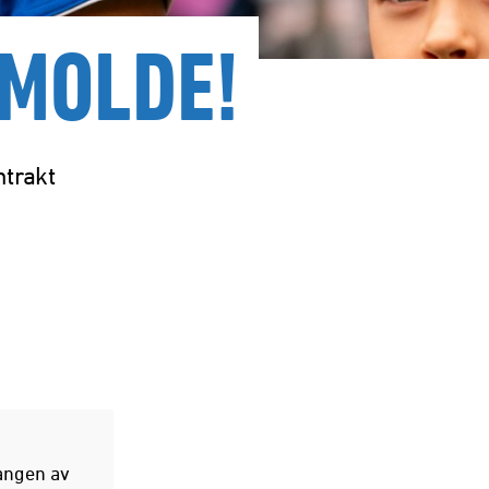
 MOLDE!
ntrakt
gangen av