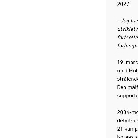
2027.
- Jeg har
utviklet
fortsette
forlenge
19. mars
med Mold
strålend
Den målfa
supporter
2004-mod
debutses
21 kamper
Koreas a