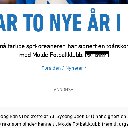
AR TO NYE ÅR I
ålfarlige sørkoreaneren har signert en toårsko
med Molde Fotballklubb.
A-LAG KVINNER
Forsiden
/
Nyheter
/
ANNONSE:
ledag kan vi bekrefte at Yu-Gyeong Jeon (21) har signert en
trakt som binder henne til Molde Fotballklubb frem til ut