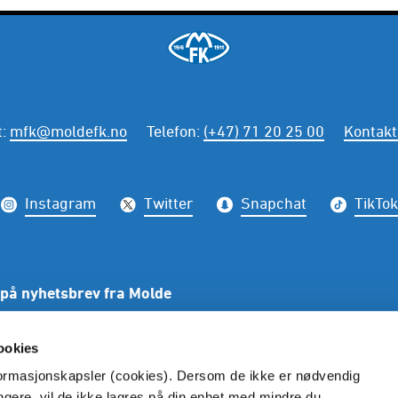
t
:
mfk@moldefk.no
Telefon
:
(+47) 71 20 25 00
Kontakt
Instagram
Twitter
Snapchat
TikTok
på nyhetsbrev fra Molde
PÅME
ookies
nformasjonskapsler (cookies). Dersom de ikke er nødvendig
ungere, vil de ikke lagres på din enhet med mindre du