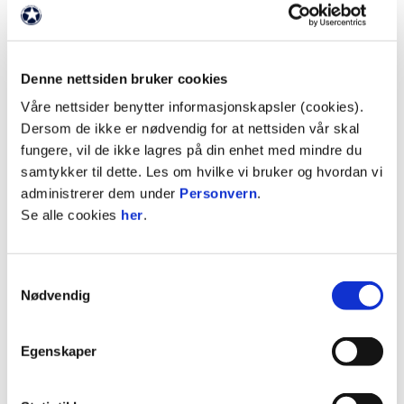
I kveld kl. 18:00 avholdes Molde FK årsmøte i
Restauranten på Aker Stadion.
Denne nettsiden bruker cookies
Årsmøtet avholdes fysisk. Styret har lagt til rette
Våre nettsider benytter informasjonskapsler (cookies).
for at årsmøtet streames.
Link til møtet finner du
Dersom de ikke er nødvendig for at nettsiden vår skal
her.
fungere, vil de ikke lagres på din enhet med mindre du
samtykker til dette. Les om hvilke vi bruker og hvordan vi
Vel møtt!
administrerer dem under
Personvern
.
Se alle cookies
her
.
ANNONSE FRA ELITESERIEN:
Samtykkevalg
Nødvendig
Publisert: 04.03.2025
Skrevet av: Molde Fotballklubb
Egenskaper