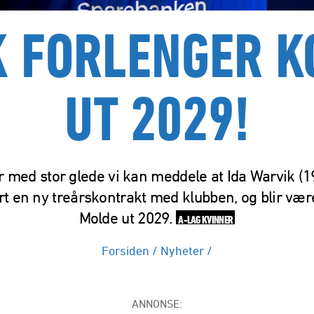
K FORLENGER 
UT 2029!
r med stor glede vi kan meddele at Ida Warvik (1
rt en ny treårskontrakt med klubben, og blir vær
Molde ut 2029.
A-LAG KVINNER
Forsiden
/
Nyheter
/
ANNONSE: