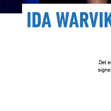
IDA WARVI
Det e
signe