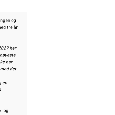
singen og
ed tre år
 2029 her
t høyeste
kke har
r med det
g en
K
e- og