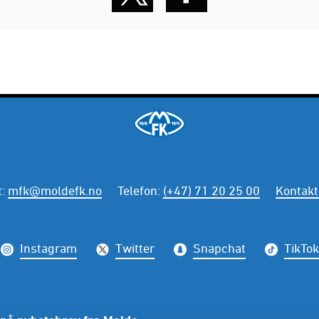
t
:
mfk@moldefk.no
Telefon
:
(+47) 71 20 25 00
Kontakt
Instagram
Twitter
Snapchat
TikTok