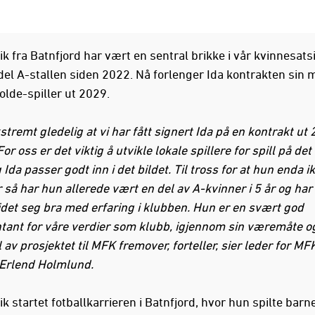
ik fra Batnfjord har vært en sentral brikke i vår kvinnesat
del A-stallen siden 2022. Nå forlenger Ida kontrakten sin m
olde-spiller ut 2029.
stremt gledelig at vi har fått signert Ida på en kontrakt ut
For oss er det viktig å utvikle lokale spillere for spill på de
 Ida passer godt inn i det bildet. Til tross for at hun enda i
r så har hun allerede vært en del av A-kvinner i 5 år og ha
det seg bra med erfaring i klubben. Hun er en svært god
tant for våre verdier som klubb, igjennom sin væremåte o
l av prosjektet til MFK fremover, forteller, sier leder for MF
 Erlend Holmlund.
k startet fotballkarrieren i Batnfjord, hvor hun spilte barn