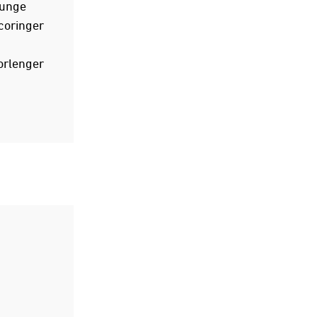
 unge
coringer
orlenger