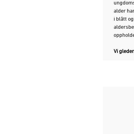
ungdomsfo
alder ha
i blått o
aldersbe
oppholde
Vi gleder