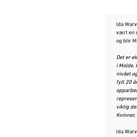
Ida Warv
vært en 
og blir M
Det er ek
i Molde. 
nivået og
fylt 20 å
opparbei
represen
viktig de
Kvinner,
Ida Warvi