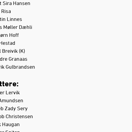
rt Sira Hansen
 Risa
tin Linnes
s Møller Dæhli
jørn Hoff
 Hestad
 Breivik (K)
dre Granaas
rik Gulbrandsen
ttere:
er Lervik
k Amundsen
eb Zady Sery
ob Christensen
ik Haugan