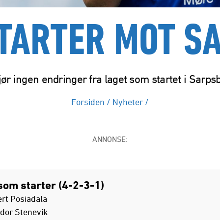
STARTER MOT S
jør ingen endringer fra laget som startet i Sarps
Forsiden
/
Nyheter
/
ANNONSE:
som starter (4-2-3-1)
ert Posiadala
ldor Stenevik