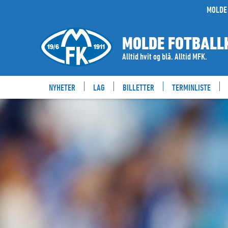
MOLDE 
MOLDE FOTBALL
Alltid hvit og blå. Alltid MFK.
NYHETER
LAG
BILLETTER
TERMINLISTE