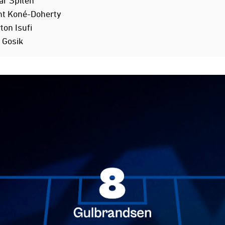
ar Spiten
nt Koné-Doherty
ton Isufi
 Gosik