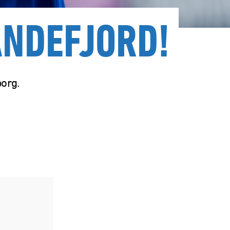
ANDEFJORD!
borg.