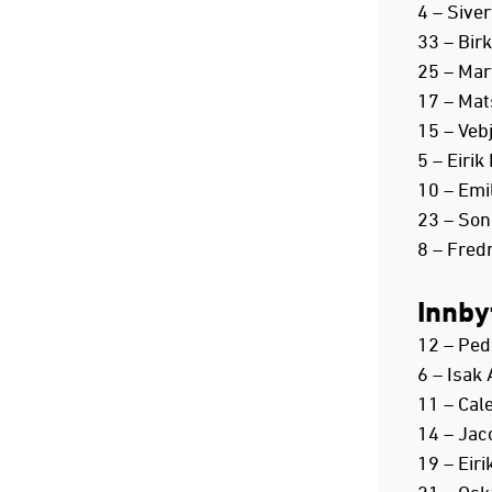
4 – Sive
33 – Birk
25 – Mar
17 – Mat
15 – Veb
5 – Eirik
10 – Emil
23 – Son
8 – Fred
Innby
12 – Ped
6 – Isa
11 – Cal
14 – Jac
19 – Eir