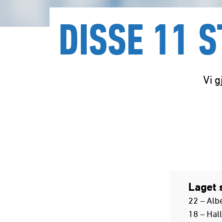
DISSE 11 
Vi g
Laget 
22 – Alb
18 – Hal