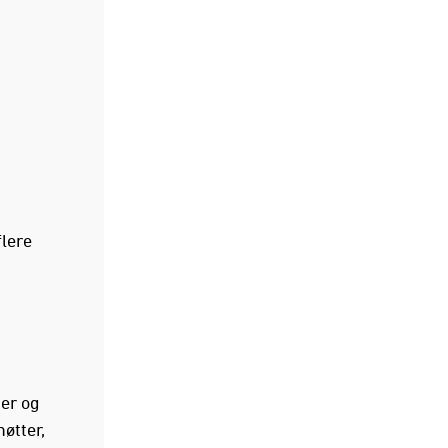
flere
ter og
øtter,