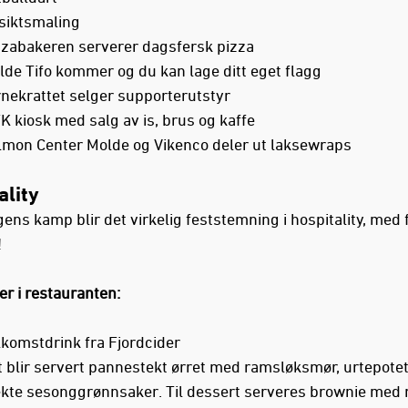
siktsmaling
zzabakeren serverer dagsfersk pizza
de Tifo kommer og du kan lage ditt eget flagg
rnekrattet selger supporterutstyr
 kiosk med salg av is, brus og kaffe
lmon Center Molde og Vikenco deler ut laksewraps
ality
gens kamp blir det virkelig feststemning i hospitality, med 
!
er i restauranten:
lkomstdrink fra Fjordcider
t blir servert pannestekt ørret med ramsløksmør, urtepote
ekte sesonggrønnsaker. Til dessert serveres brownie med n