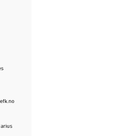
es
efk.no
Marius