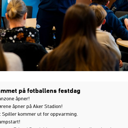
mmet på fotballens festdag
anzone åpner!
ørene åpner på Aker Stadion!
: Spiller kommer ut for oppvarming.
ampstart!