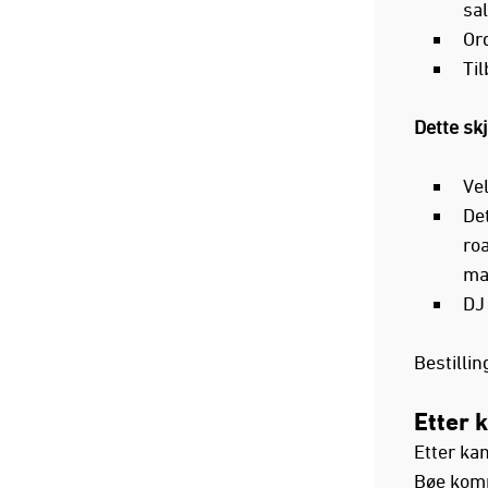
sal
Or
Ti
Dette sk
Ve
Det
roa
ma
DJ
Bestilli
Etter 
Etter ka
Bøe komm