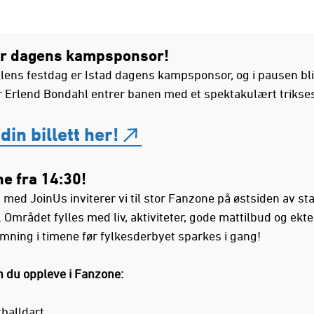
er dagens kampsponsor!
llens festdag er Istad dagens kampsponsor, og i pausen bli
 Erlend Bondahl entrer banen med et spektakulært trikse
din billett her!
e fra 14:30!
ed JoinUs inviterer vi til stor Fanzone på østsiden av sta
. Området fylles med liv, aktiviteter, gode mattilbud og ekte
ning i timene før fylkesderbyet sparkes i gang!
n du oppleve i Fanzone:
balldart