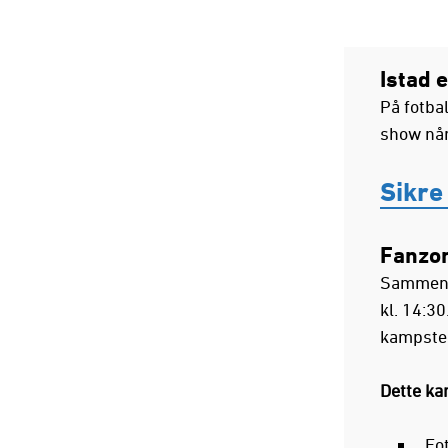
Istad 
På fotba
show når
Sikre 
Fanzon
Sammen m
kl. 14:30
kampstem
Dette ka
Fot