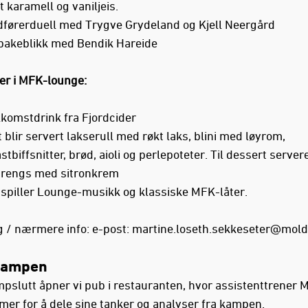
t karamell og vaniljeis.
dførerduell med Trygve Grydeland og Kjell Neergård
lbakeblikk med Bendik Hareide
jer i MFK-lounge:
lkomstdrink fra Fjordcider
 blir servert lakserull med røkt laks, blini med løyrom,
stbiffsnitter, brød, aioli og perlepoteter. Til dessert server
rengs med sitronkrem
 spiller Lounge-musikk og klassiske MFK-låter.
ng / nærmere info: e-post:
martine.loseth.sekkeseter@mold
kampen
mpslutt åpner vi pub i restauranten, hvor assistenttrener 
er for å dele sine tanker og analyser fra kampen.