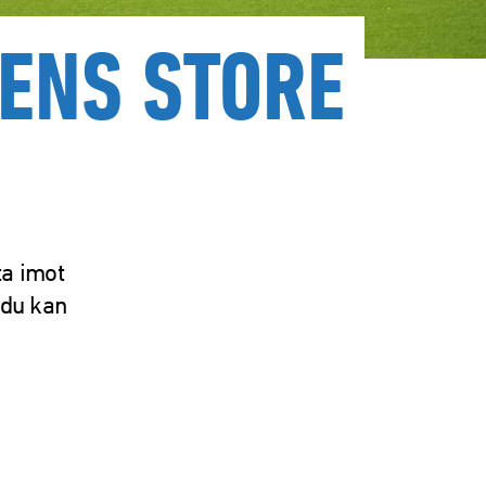
LENS STORE
ta imot
 du kan