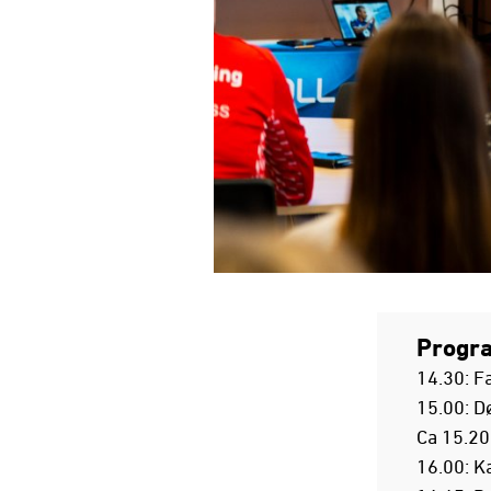
Progra
14.30: F
15.00: D
Ca 15.20
16.00: K