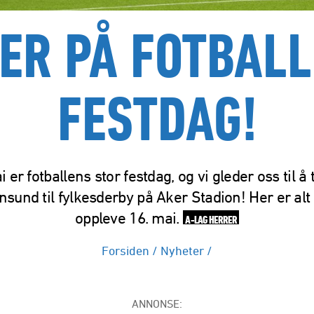
ER PÅ FOTBAL
FESTDAG!
i er fotballens stor festdag, og vi gleder oss til å 
ansund til fylkesderby på Aker Stadion! Her er alt
oppleve 16. mai.
A-LAG HERRER
Forsiden
/
Nyheter
/
ANNONSE: