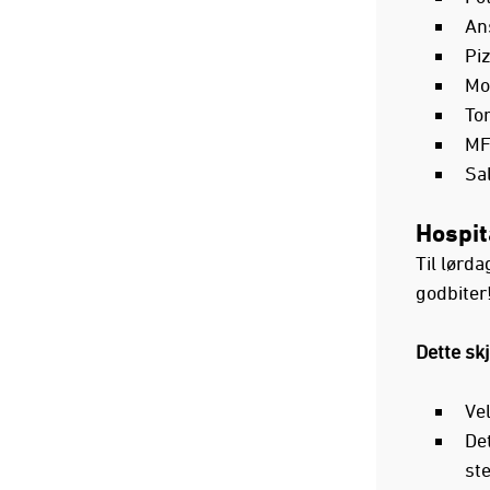
An
Pi
Mol
To
MFK
Sa
Hospit
Til lørda
godbiter
Dette skj
Ve
De
st