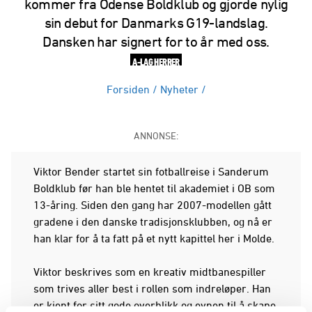
kommer fra Odense Boldklub og gjorde nylig
sin debut for Danmarks G19-landslag.
Dansken har signert for to år med oss.
A-LAG HERRER
Forsiden
/
Nyheter
/
ANNONSE:
Viktor Bender startet sin fotballreise i Sanderum
Boldklub før han ble hentet til akademiet i OB som
13-åring. Siden den gang har 2007-modellen gått
gradene i den danske tradisjonsklubben, og nå er
han klar for å ta fatt på et nytt kapittel her i Molde.
Viktor beskrives som en kreativ midtbanespiller
som trives aller best i rollen som indreløper. Han
er kjent for sitt gode overblikk og evnen til å skape