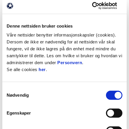
sjanser.
Vår sportssjef, Ole Jakob Strandhagen, ser frem til
å se unggutten utvikle seg videre i blått og hvitt.
Denne nettsiden bruker cookies
Våre nettsider benytter informasjonskapsler (cookies).
– Viktor er en ung spiller som vi har store
Dersom de ikke er nødvendig for at nettsiden vår skal
forhåpninger til. Han er godt utdannet i OB, hvor
fungere, vil de ikke lagres på din enhet med mindre du
han har imponert oss med sin spilleforståelse,
samtykker til dette. Les om hvilke vi bruker og hvordan vi
teknikk og høye intensitet på banen.
administrerer dem under
Personvern
.
Se alle cookies
her
.
Midtbanespilleren var kant frem til han ble flyttet
inn i banen for to år siden. Han har den siste tiden
båret kapteinsbindet for G19-laget til OB og
Samtykkevalg
beskrives som en ledertype.
Nødvendig
– Han kommer fra OB U19 og vil naturligvis trenge
Egenskaper
litt tid til å integrere seg i laget. Viktor har et
potensial som er veldig spennende, og vi håper at
han kommer til å vise seg frem for publikum på