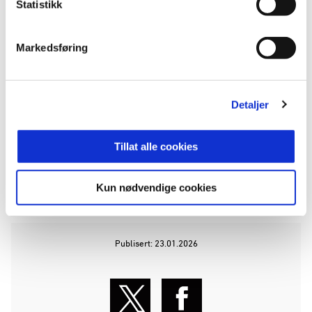
Statistikk
Aker Stadion allerede denne sesongen, fortsetter
Strandhagen.
Markedsføring
18-åringen ankom spillerhotellet torsdagskveld og
gjennomfører sin første økt med sine nye
lagkamerater i dag, fredag kl. 11.
Detaljer
Vi ønsker Viktor hjertelig velkommen til klubben
Tillat alle cookies
og Molde!
Kun nødvendige cookies
ANNONSE FRA ELITESERIEN:
Publisert: 23.01.2026