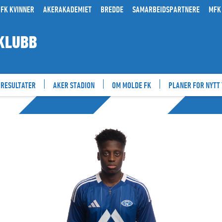
FK KVINNER
AKERAKADEMIET
BREDDE
SAMARBEIDSPARTNERE
MFK
KLUBB
RESULTATER
AKER STADION
OM MOLDE FK
PLANER FOR NYTT