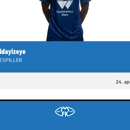
Ndayizeye
ESPILLER
24. ap