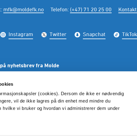
t
:
mfk@moldefk.no
Telefon
:
(+47) 71 20 25 00
Kontakt
Instagram
Twitter
Snapchat
TikTok
på nyhetsbrev fra Molde
PÅME
ookies
nformasjonskapsler (cookies). Dersom de ikke er nødvendig
ungere, vil de ikke lagres på din enhet med mindre du
m hvilke vi bruker og hvordan vi administrerer dem under
Ansvarlig redaktør: Øystein Neerland | Molde FK
Vilkår og betingelser
Personvern