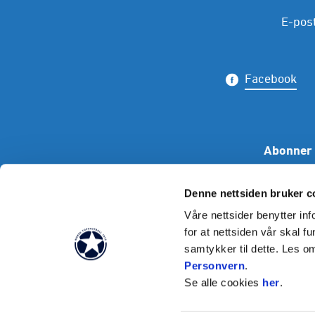
E-pos
Facebook
Abonner 
Denne nettsiden bruker c
Våre nettsider benytter i
for at nettsiden vår skal f
samtykker til dette. Les o
Personvern
.
Se alle cookies
her
.