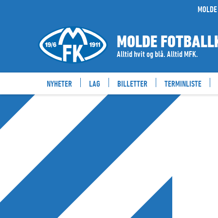
MOLDE 
MOLDE FOTBALL
Alltid hvit og blå. Alltid MFK.
NYHETER
LAG
BILLETTER
TERMINLISTE