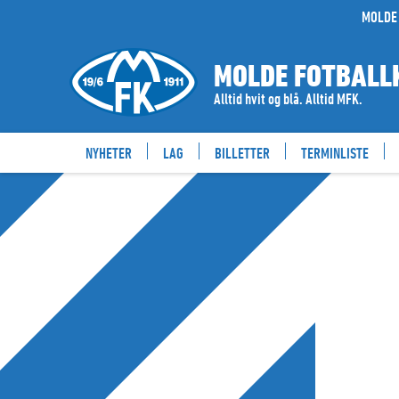
MOLDE 
MOLDE FOTBALL
Alltid hvit og blå. Alltid MFK.
NYHETER
LAG
BILLETTER
TERMINLISTE