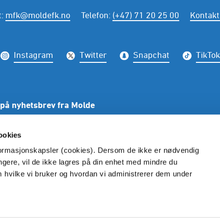
t
:
mfk@moldefk.no
Telefon
:
(+47) 71 20 25 00
Kontakt
Instagram
Twitter
Snapchat
TikTok
på nyhetsbrev fra Molde
PÅME
ookies
nformasjonskapsler (cookies). Dersom de ikke er nødvendig
ungere, vil de ikke lagres på din enhet med mindre du
m hvilke vi bruker og hvordan vi administrerer dem under
Ansvarlig redaktør: Øystein Neerland | Molde FK
Vilkår og betingelser
Personvern