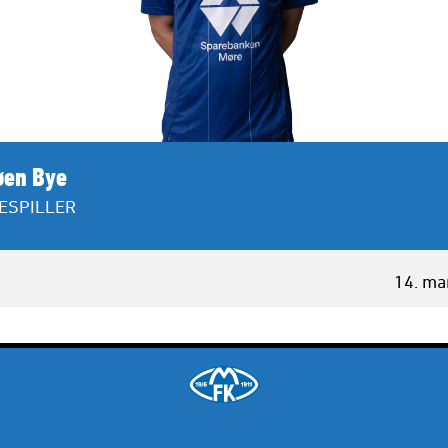
øen Bye
ESPILLER
14. ma