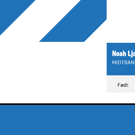
Noah Lj
MIDTBAN
Født