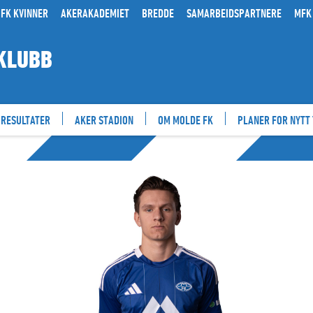
FK KVINNER
AKERAKADEMIET
BREDDE
SAMARBEIDSPARTNERE
MFK
KLUBB
RESULTATER
AKER STADION
OM MOLDE FK
PLANER FOR NYTT