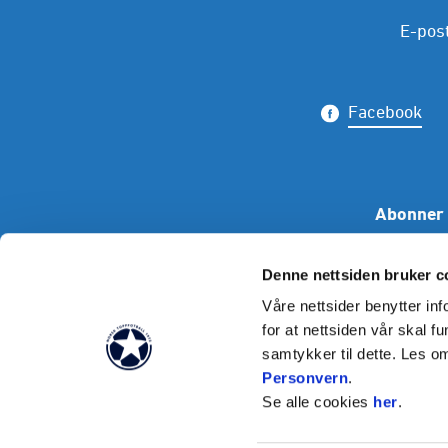
E-pos
Facebook
Abonner 
Denne nettsiden bruker c
Våre nettsider benytter i
for at nettsiden vår skal f
samtykker til dette. Les o
Personvern
.
Se alle cookies
her
.