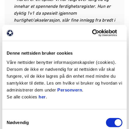
innehar et spennende ferdighetsregister. Hun er
dyktig 1v1 da spesielt igjennom
hurtighet/akselerasjon, slår fine innlegg fra bredt i
banen og har stor kapasitet teknisk. I tillegg
besitter hun et spennende potensial for videre
utvikling som vi ser frem til å foredle videre her i
Molde, sier leder for MFK Kvinner, Erlend
Denne nettsiden bruker cookies
Holmlund.
Våre nettsider benytter informasjonskapsler (cookies).
Jenta som startet fotballkarrieren i Randaberg har
Dersom de ikke er nødvendig for at nettsiden vår skal
også representert Norge på samtlige
fungere, vil de ikke lagres på din enhet med mindre du
aldersbestemte landslag fra J15 til J19. Så langt
samtykker til dette. Les om hvilke vi bruker og hvordan vi
har Rygg Ims notert seg for 14 kamper og fire
administrerer dem under
Personvern
.
scoringer med flagget på brystet.
Se alle cookies
her
.
Samtykkevalg
Nødvendig