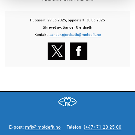
Publisert: 29.05.2025
, oppdatert: 30.05.2025
Skrevet av: Sander Gjerdseth
Kontakt:
sander.gjerdseth@moldefk.no
E-post
:
mfk@moldefk.no
Telefon
:
(+47) 71 20 25 00