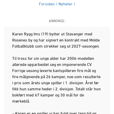
Forsiden
/
Nyheter
/
ANNONSE:
Karen Rygg Ims (19) bytter ut Stavanger med
Rosenes by og har signert en kontrakt med Molde
Fotballklubb som strekker seg ut 2027-sesongen.
Til tross for sin unge alder har 2006-modellen
allerede opparbeidet seg en imponerende CV.
Forrige sesong leverte kantspilleren fire mål og
fire målgivende på 26 kamper, noe som resulterte
i pris som årets unge spiller i 1. divisjon. Året før
fikk hun samme heder i 2. divisjon. Totalt står hun
bokført med 67 kamper og 30 mål for de
mørkeblå.
- Karen er en spiller vi har fulgt over lang tid og