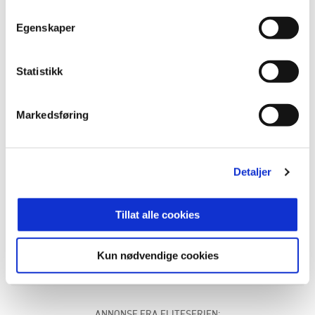
Egenskaper
Statistikk
Markedsføring
Karen Rygg Ims i aksjon under Viking -
Haugesund. Foto: Alexander Larsen
Detaljer
Tillat alle cookies
Vi i Molde Fotballklubb ønsker Karen hjertelig
velkommen til Molde! Vi gleder oss til vi starter
Kun nødvendige cookies
opp etter sommerpausen!
ANNONSE FRA ELITESERIEN: