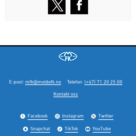
E-post
:
mfk@moldefk.no
Telefon
:
(+47) 71 20 25 00
Kontakt oss
Facebook
Instagram
Twitter
Snapchat
TikTok
YouTube