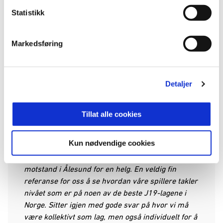
rekruttspillere reiste samme dag på treningsleir,
Statistikk
og fikk derfor ikke spilt finalen.
Til tross for en tapper innsats ble vertene for
Markedsføring
sterke, og kampen endte med et 5-1-nederlag.
Nora Blomsnes sørget for vårt trøstemål mot
slutten av oppgjøret.
Detaljer
Fornøyd hovedtrener
Tillat alle cookies
Hovedtrener for rekrutt, Sivert Vårdal Sandersen
Kun nødvendige cookies
fulgte jentene gjennom helgen, og sa følgende:
"Moro å få muligheten til å få så bra nasjonal
motstand i Ålesund for en helg. En veldig fin
referanse for oss å se hvordan våre spillere takler
nivået som er på noen av de beste J19-lagene i
Norge. Sitter igjen med gode svar på hvor vi må
være kollektivt som lag, men også individuelt for å