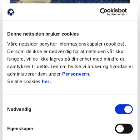
Denne nettsiden bruker cookies
Våre nettsider benytter informasjonskapsler (cookies).
Dersom de ikke er nødvendig for at nettsiden vår skal
fungere, vil de ikke lagres på din enhet med mindre du
samtykker til dette. Les om hvilke vi bruker og hvordan vi
administrerer dem under
Personvern
.
Se alle cookies
her
.
Finalen
Samtykkevalg
Søndag var det klart for en spennende finale mot
Nødvendig
tangotrøyene i AaFK Fortuna. Fra vårt seniorlag
deltok Emma Sæther, Emilia Zlotnicka, Ida Warvik,
Egenskaper
Ida Gausetvik Elshaug, Terese Melsæther og Sara
Svendsen. De nevnte, sammen med flere