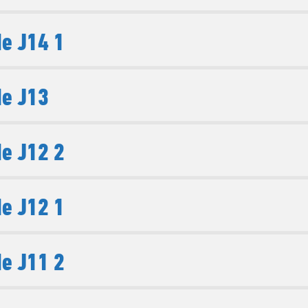
e J14 1
e J13
e J12 2
e J12 1
e J11 2