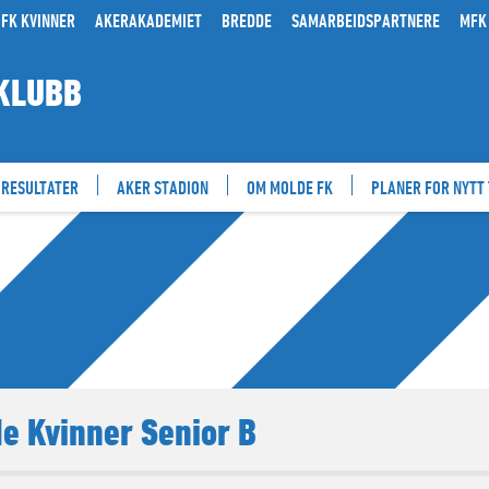
FK KVINNER
AKERAKADEMIET
BREDDE
SAMARBEIDSPARTNERE
MFK
KLUBB
RESULTATER
AKER STADION
OM MOLDE FK
PLANER FOR NYTT
e Kvinner Senior B