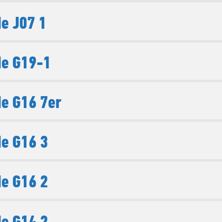
e J07 1
de G19-1
e G16 7er
e G16 3
e G16 2
e G14 2